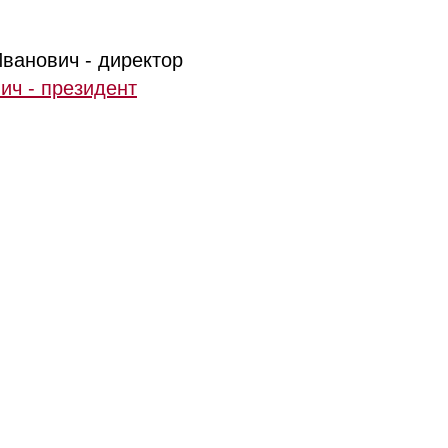
ванович - директор
ич - президент
© RuCompany.ru 2006 - 2026