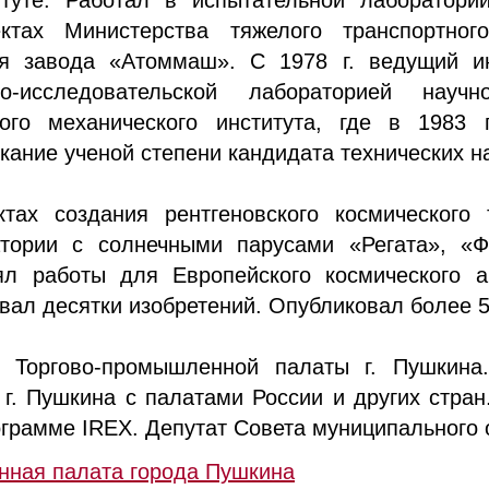
туте. Работал в испытательной лаборатори
ктах Министерства тяжелого транспортного
я завода «Атоммаш». С 1978 г. ведущий ин
-исследовательской лабораторией научно-
кого механического института, где в 1983 
кание ученой степени кандидата технических на
тах создания рентгеновского космического 
атории с солнечными парусами «Регата», «Ф
л работы для Европейского космического а
ал десятки изобретений. Опубликовал более 5
р Торгово-промышленной палаты г. Пушкина.
г. Пушкина с палатами России и других стран
грамме IREX. Депутат Совета муниципального 
нная палата города Пушкина