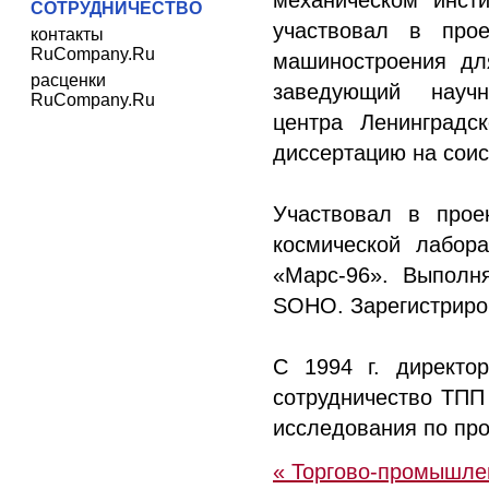
механическом инсти
СОТРУДНИЧЕСТВО
участвовал в прое
контакты
RuCompany.Ru
машиностроения дл
расценки
заведующий научно
RuCompany.Ru
центра Ленинградс
диссертацию на соис
Участвовал в проек
космической лабор
«Марс-96». Выполня
SOНО. Зарегистриров
С 1994 г. директо
сотрудничество ТПП 
исследования по про
« Торгово-промышле