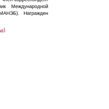
мик Международной
(МАНЭБ). Награжден
ь»)