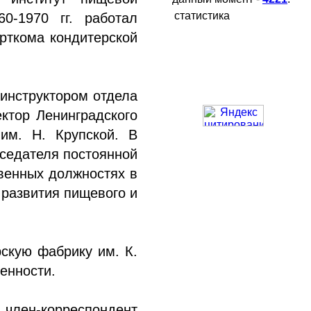
статистика
0-1970 гг. работал
арткома кондитерской
 инструктором отдела
ктор Ленинградского
им. Н. Крупской. В
дседателя постоянной
твенных должностях в
развития пищевого и
рскую фабрику им. К.
енности.
 член-корреспондент