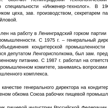
 специальности «Инженер-технолог». В 196
ком цеха, зав. производством, секретарем п
йловой.
влен на работу в Ленинградский горком партии
ромышленности. С 1975 г. – генеральный дире
 объединения кондитерской промышленности 
ался депутатом Ленгорисполкома, был зам. пре
енному питанию. С 1987 г. работал на ответс
промышленном комитете, занимаясь вопросами 
ышленного комплекса.
в качестве генерального директора на кондите
еном обкома Союза рабочих пищевой промышл
ик пищевой индустрии Российской Федерации,