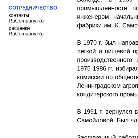
промышленности по
СОТРУДНИЧЕСТВО
контакты
инженером, начальни
RuCompany.Ru
фабрики им. К. Само
расценки
RuCompany.Ru
В 1970 г. был напра
легкой и пищевой п
производственного
1975-1986 гг. избир
комиссии по обществ
Ленинградском агро
кондитерского пром
В 1991 г. вернулся 
Самойловой. Был чл
Заслуженный работн