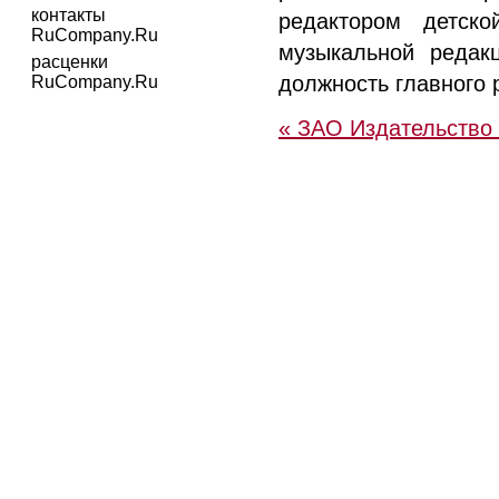
контакты
редактором детск
RuCompany.Ru
музыкальной редак
расценки
должность главного р
RuCompany.Ru
« ЗАО Издательство 