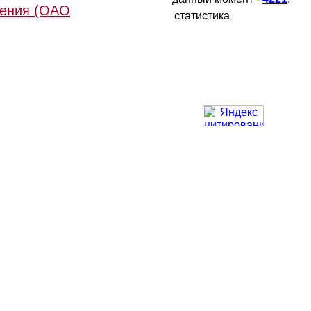
оения (ОАО
статистика