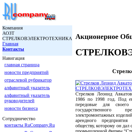
Компания
АОЗТ
Акционерное Общ
СТРЕЛКОВЭЛЕКТРОТЕХНИКА
Главная
Контакты
СТРЕЛКОВ
Навигация
главная страница
Стрелк
новости предприятий
отраслевой рубрикатор
алфавитный указатель
Стрелков Леонид Авкатови
алфавитный указатель
1986 по 1998 год. Под е
руководителей
передовые для своего
новости бизнеса
государственного п
электромонтажных изделий
Сотрудничество
арендного предприятия
контакты RuCompany.Ru
обществу, которому он дал 
промышленной фирмы “Стр