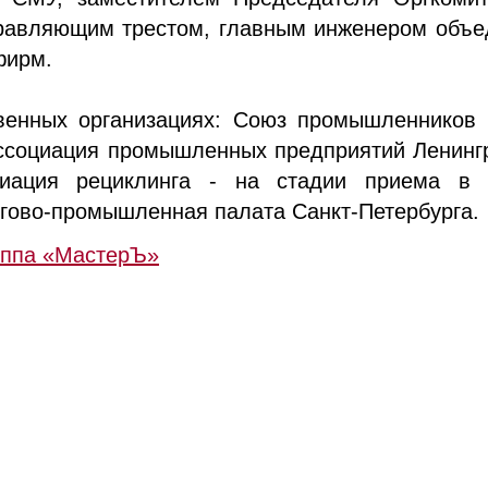
правляющим трестом, главным инженером объе
фирм.
венных организациях: Союз промышленников
Ассоциация промышленных предприятий Ленингр
циация рециклинга - на стадии приема в 
ргово-промышленная палата Санкт-Петербурга.
уппа «МастерЪ»