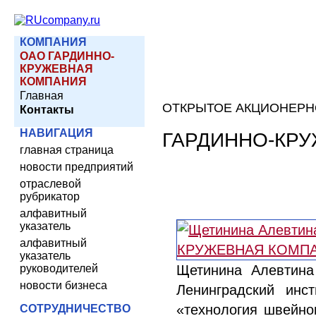
КОМПАНИЯ
ОАО ГАРДИННО-
КРУЖЕВНАЯ
КОМПАНИЯ
Главная
ОТКРЫТОЕ АКЦИОНЕРН
Контакты
НАВИГАЦИЯ
ГАРДИННО-КР
главная страница
новости предприятий
отраслевой
рубрикатор
алфавитный
указатель
алфавитный
указатель
руководителей
Щетинина Алевтина
новости бизнеса
Ленинградский инс
«технология швейног
СОТРУДНИЧЕСТВО