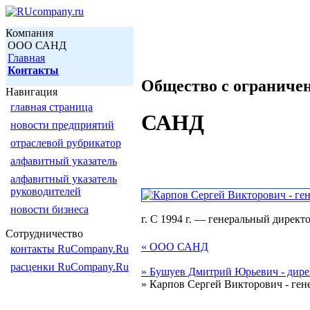
Компания
ООО САНД
Главная
Контакты
Общество с ограниче
Навигация
главная страница
САНД
новости предприятий
отраслевой рубрикатор
алфавитный указатель
алфавитный указатель
руководителей
новости бизнеса
г. С 1994 г. — генеральный дир
Сотрудничество
« ООО САНД
контакты RuCompany.Ru
расценки RuCompany.Ru
» Бушуев Дмитрий Юрьевич - дире
» Карпов Сергей Викторович - ген