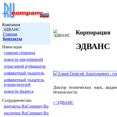
Компания
ЭДВАНС
Корпорация
Главная
Контакты
ЭДВАНС
Навигация
главная страница
новости предприятий
отраслевой рубрикатор
алфавитный указатель
алфавитный указатель
руководителей
Доктор технических наук, акад
новости бизнеса
безопасности.
Сотрудничество
« ЭДВАНС
контакты RuCompany.Ru
расценки RuCompany.Ru