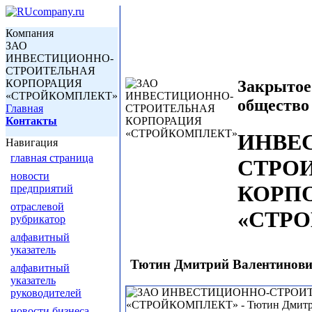
Компания
ЗАО
ИНВЕСТИЦИОННО-
СТРОИТЕЛЬНАЯ
КОРПОРАЦИЯ
Закрытое
«СТРОЙКОМПЛЕКТ»
общество
Главная
Контакты
ИНВЕ
Навигация
главная страница
СТРО
новости
КОРП
предприятий
отраслевой
«СТР
рубрикатор
алфавитный
указатель
Тютин Дмитрий Валентинович
алфавитный
указатель
руководителей
новости бизнеса