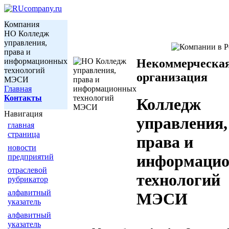
Компания
НО Колледж
управления,
права и
информационных
Некоммерческа
технологий
организация
МЭСИ
Главная
Контакты
Колледж
Навигация
управления,
главная
страница
права и
новости
информаци
предприятий
отраслевой
технологий
рубрикатор
алфавитный
МЭСИ
указатель
алфавитный
указатель