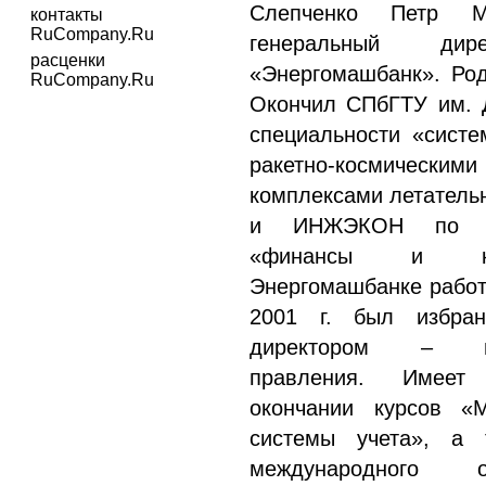
Слепченко Петр М
контакты
RuCompany.Ru
генеральный ди
расценки
«Энергомашбанк». Род
RuCompany.Ru
Окончил СПбГТУ им. 
специальности «сист
ракетно-космическим
комплексами летатель
и ИНЖЭКОН по сп
«финансы и к
Энергомашбанке работа
2001 г. был избран
директором – пр
правления. Имее
окончании курсов «
системы учета», а 
международного 