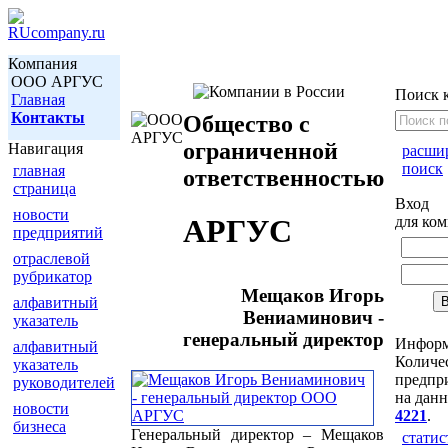
Компания
ООО АРГУС
Поиск 
Главная
Контакты
Общество с
ограниченной
Навигация
расши
поиск
главная
ответственностью
страница
Вход
новости
для ко
АРГУС
предприятий
отраслевой
рубрикатор
Мещаков Игорь
алфавитный
Вениаминович -
указатель
генеральный директор
Инфор
алфавитный
Количе
указатель
предпри
руководителей
на дан
новости
4221
.
бизнеса
Генеральный директор – Мещаков
статис