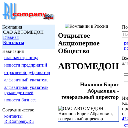
Компания
По
ОАО АВТОМЕДОН
Открытое
Главная
Акционерное
Контакты
р
п
Общество
Навигация
главная страница
Вх
дл
АВТОМЕДОН
новости предприятий
отраслевой рубрикатор
алфавитный указатель
Никонов Борис
алфавитный указатель
Абрамович -
руководителей
генеральный директор
Ин
новости бизнеса
Ко
пр
Сотрудничество
на
контакты
42
RuCompany.Ru
с