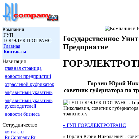
Компания
ГУП
Государственное Унит
ГОРЭЛЕКТРОТРАНС
Предприятие
Главная
Контакты
ГОРЭЛЕКТРОТ
Навигация
главная страница
новости предприятий
Горлин Юрий Нико
отраслевой рубрикатор
советник губернатора по т
алфавитный указатель
алфавитный указатель
руководителей
новости бизнеса
Сотрудничество
« ГУП ГОРЭЛЕКТРОТРАНС
контакты
» Горлин Юрий Николаевич - сове
RuCompany.Ru