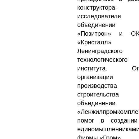
конструктора-
исследователя
объединении
«Позитрон» и О
«Кристалл»
Ленинградского
технологического
института. Оп
организации
производства
строительства
объединении
«Ленжилпромкомпле
помог в создани
единомышленникам
фирмы «Гром».