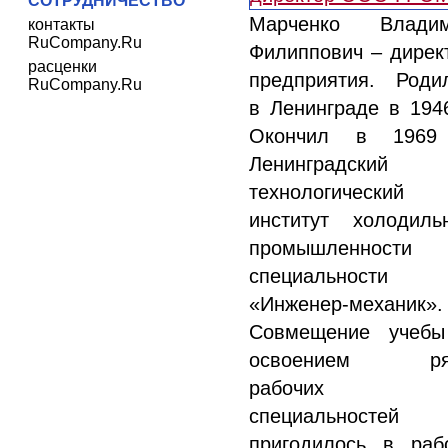
СОТРУДНИЧЕСТВО
Марченко Влади
контакты
RuCompany.Ru
Филиппович – дирек
расценки
предприятия. Роди
RuCompany.Ru
в Ленинграде в 1946
Окончил в 1969
Ленинградский
технологический
институт холодиль
промышленности
специальности
«Инженер-механик».
Совмещение учеб
освоением ря
рабочих
специальностей
пригодилось в раб