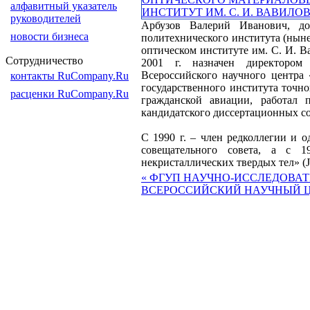
алфавитный указатель
руководителей
Арбузов Валерий Иванович, до
новости бизнеса
политехнического института (ныне
оптическом институте им. С. И. В
Сотрудничество
2001 г. назначен директором 
Всероссийского научного центра 
контакты RuCompany.Ru
государственного института точн
расценки RuCompany.Ru
гражданской авиации, работал 
кандидатского диссертационных со
С 1990 г. – член редколлегии и 
совещательного совета, а с 1
некристаллических твердых тел» (Jo
« ФГУП НАУЧНО-ИССЛЕДОВА
ВСЕРОССИЙСКИЙ НАУЧНЫЙ ЦЕ