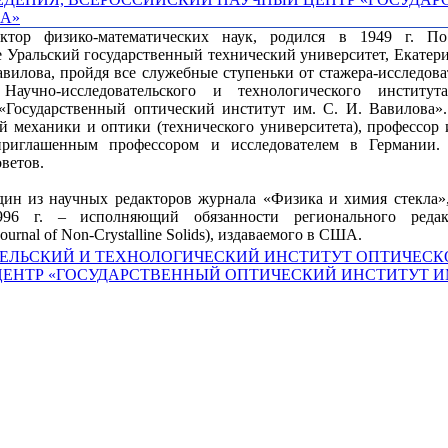
ктор физико-математических наук, родился в 1949 г. По
 Уральский государственный технический университет, Екатери
авилова, пройдя все служебные ступеньки от стажера-исследова
Научно-исследовательского и технологического института
«Государственный оптический институт им. С. И. Вавилова»
ой механики и оптики (технического университета), профессо
приглашенным профессором и исследователем в Германии.
ветов.
один из научных редакторов журнала «Физика и химия стекла»,
996 г. – исполняющий обязанности регионального реда
urnal of Non-Crystalline Solids), издаваемого в США.
ТЕЛЬСКИЙ И ТЕХНОЛОГИЧЕСКИЙ ИНСТИТУТ ОПТИЧЕСК
НТР «ГОСУДАРСТВЕННЫЙ ОПТИЧЕСКИЙ ИНСТИТУТ ИМ.