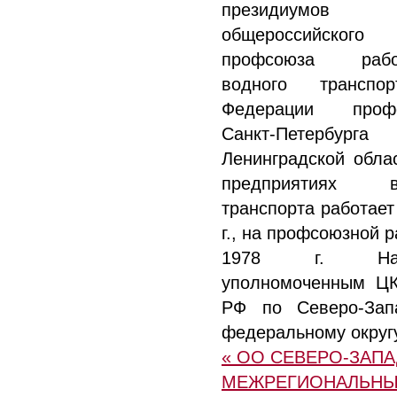
президиумо
общероссийского
профсоюза работ
водного транспо
Федерации профс
Санкт-Петербу
Ленинградской обла
предприятиях во
транспорта работает
г., на профсоюзной р
1978 г. Назн
уполномоченным Ц
РФ по Северо-Зап
федеральному округу
« ОО СЕВЕРО-ЗАП
МЕЖРЕГИОНАЛЬН