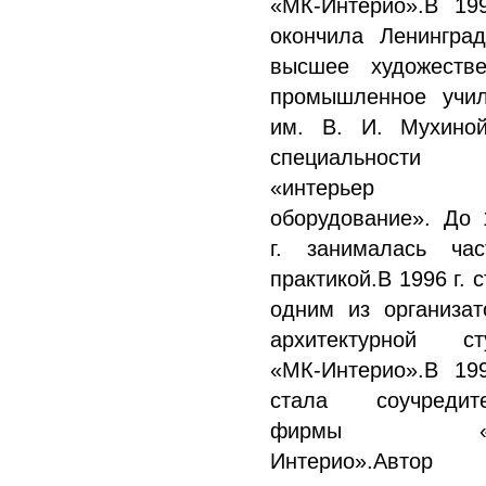
«МК-Интерио».В 199
окончила Ленинград
высшее художестве
промышленное учи
им. В. И. Мухино
специальности
«интерьер
оборудование». До 
г. занималась час
практикой.В 1996 г. 
одним из организат
архитектурной ст
«МК-Интерио».В 199
стала соучредит
фирмы «М
Интерио».Автор