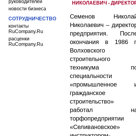
руководителей
НИКОЛАЕВИЧ - ДИРЕКТО
новости бизнеса
Семенов Никола
СОТРУДНИЧЕСТВО
Николаевич – директо
контакты
RuCompany.Ru
предприятия. Посл
расценки
окончания в 1986 г
RuCompany.Ru
Волховского
строительного
техникума п
специальности
«промышленное 
гражданское
строительство»
работал н
торфопредприятии
«Селивановское»
инструктором-