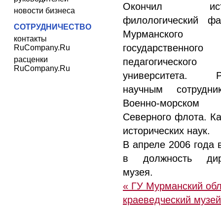
Окончил исто
новости бизнеса
филологический фа
СОТРУДНИЧЕСТВО
Мурманского
контакты
государственного
RuCompany.Ru
расценки
педагогического
RuCompany.Ru
университета. Р
научным сотрудн
Военно-морском
Северного флота. К
исторических наук.
В апреле 2006 года 
в должность дир
музея.
« ГУ Мурманский об
краеведческий музей