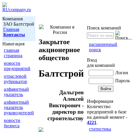
Компания
ЗАО Балтстрой
Поиск компаний
Главная
Контакты
Закрытое
Навигация
расширенный
акционерное
поиск
главная
страница
общество
Вход
новости
для компаний
предприятий
Балтстрой
Логин
отраслевой
Пароль
рубрикатор
алфавитный
Дальгрен
указатель
Алексей
Информация
алфавитный
Викторович -
Количество
указатель
директор по
предприятий в базе
руководителей
на данный момент -
строительству
новости
4221
.
бизнеса
статистика