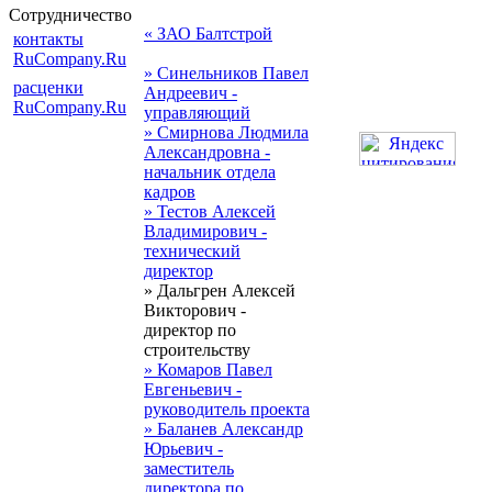
Сотрудничество
« ЗАО Балтстрой
контакты
RuCompany.Ru
» Синельников Павел
расценки
Андреевич -
RuCompany.Ru
управляющий
» Смирнова Людмила
Александровна -
начальник отдела
кадров
» Тестов Алексей
Владимирович -
технический
директор
» Дальгрен Алексей
Викторович -
директор по
строительству
» Комаров Павел
Евгеньевич -
руководитель проекта
» Баланев Александр
Юрьевич -
заместитель
директора по