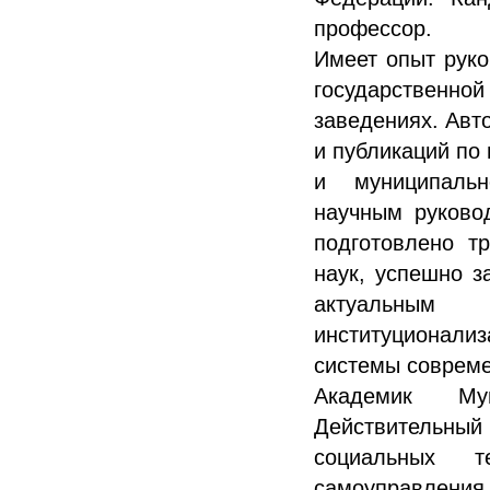
профессор.
Имеет опыт руко
государственной
заведениях. Авт
и публикаций по
и муниципальн
научным руково
подготовлено т
наук, успешно з
актуаль
институциона
системы совреме
Академик Мун
Действител
социальных т
самоуправле