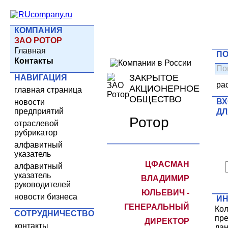
КОМПАНИЯ
ЗАО РОТОР
Главная
ПО
Контакты
ЗАКРЫТОЕ
НАВИГАЦИЯ
ра
АКЦИОНЕРНОЕ
главная страница
ОБЩЕСТВО
ВХ
новости
предприятий
ДЛ
Ротор
отраслевой
рубрикатор
алфавитный
указатель
ЦФАСМАН
алфавитный
указатель
ВЛАДИМИР
руководителей
ЮЛЬЕВИЧ -
новости бизнеса
И
ГЕНЕРАЛЬНЫЙ
Кол
СОТРУДНИЧЕСТВО
пре
ДИРЕКТОР
контакты
дан