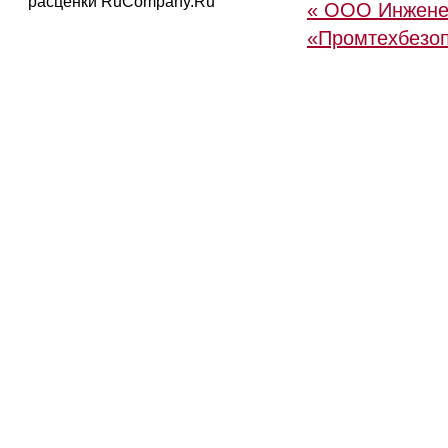
расценки RuCompany.Ru
« ООО Инжене
«Промтехбезо