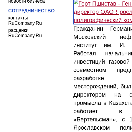
новости бизнеса
СОТРУДНИЧЕСТВО
контакты
RuCompany.Ru
Гражданин Герман
расценки
RuCompany.Ru
Московский нефт
институт им. И. 
Работал начальн
инвестиций газовой
совместном пред
разработке 
месторождений, бы
директором на ст
промысла в Казахста
работает в 
«Бертельсман», с 
Ярославском поли