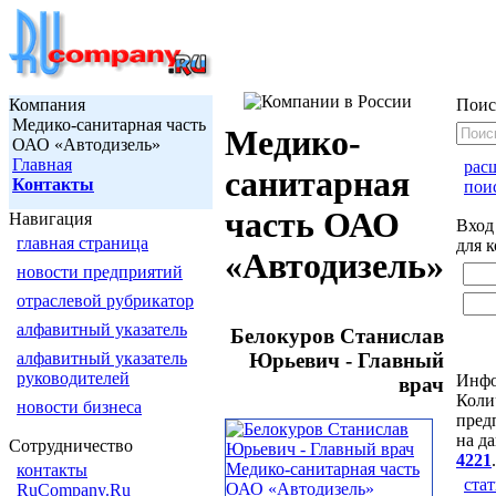
Компания
Поис
Медико-санитарная часть
Медико-
ОАО «Автодизель»
Главная
рас
санитарная
Контакты
пои
часть ОАО
Навигация
Вход
главная страница
для 
«Автодизель»
новости предприятий
отраслевой рубрикатор
алфавитный указатель
Белокуров Станислав
алфавитный указатель
Юрьевич - Главный
руководителей
Инфо
врач
Коли
новости бизнеса
пред
на д
Сотрудничество
4221
.
контакты
ста
RuCompany.Ru