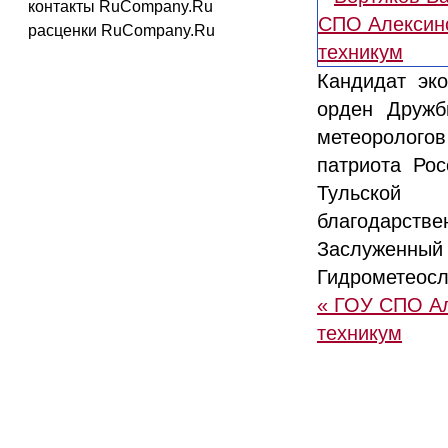
контакты RuCompany.Ru
расценки RuCompany.Ru
Кандидат эко
орден Дружбы
метеоролог
патриота Рос
Тульской 
благодарс
Заслуженный
Гидрометеос
« ГОУ СПО Ал
техникум