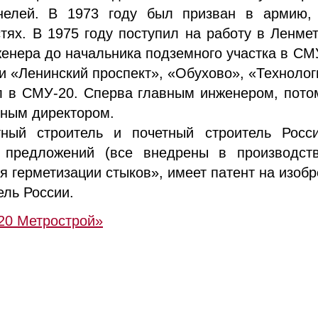
нелей. В 1973 году был призван в армию,
ях. В 1975 году поступил на работу в Ленме
женера до начальника подземного участка в СМ
и «Ленинский проспект», «Обухово», «Технологи
л в СМУ-20. Сперва главным инженером, потом
ьным директором.
тный строитель и почетный строитель Росс
х предложений (все внедрены в производств
я герметизации стыков», имеет патент на изобр
ль России.
20 Метрострой»