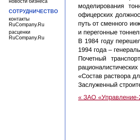
новости бизнеса
моделирования тон
СОТРУДНИЧЕСТВО
офицерских должност
контакты
путь от сменного ин
RuCompany.Ru
и перегонные тоннел
расценки
RuCompany.Ru
В 1984 году переше
1994 года – генерал
Почетный транспор
рационалистически
«Состав раствора дл
Заслуженный строите
« ЗАО «Управление-