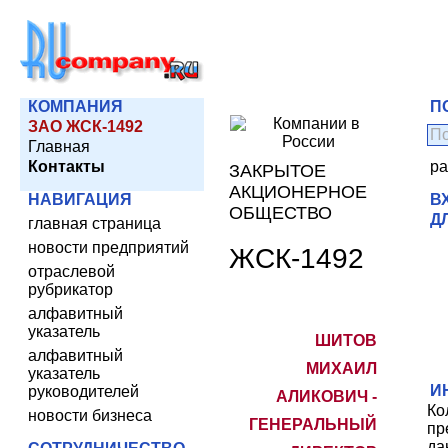
КОМПАНИЯ
П
ЗАО ЖСК-1492
Главная
Контакты
ра
ЗАКРЫТОЕ
АКЦИОНЕРНОЕ
НАВИГАЦИЯ
В
ОБЩЕСТВО
Д
главная страница
новости предприятий
ЖСК-1492
отраслевой
рубрикатор
алфавитный
указатель
ШИТОВ
алфавитный
МИХАИЛ
указатель
И
руководителей
АЛИКОВИЧ -
Ко
новости бизнеса
ГЕНЕРАЛЬНЫЙ
пр
да