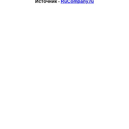
Источник -
RuCompany.ru