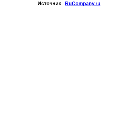
Источник -
RuCompany.ru