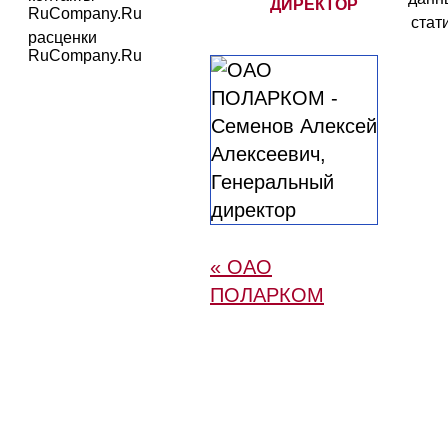
ДИРЕКТОР
RuCompany.Ru
стат
расценки
RuCompany.Ru
« ОАО
ПОЛАРКОМ