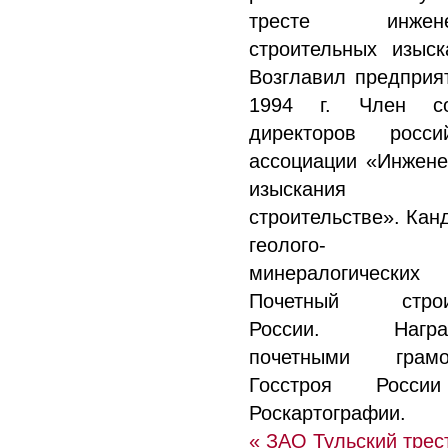
тресте инжене
строительных изыск
Возглавил предприя
1994 г. Член со
директоров росси
ассоциации «Инжен
изыскани
строительстве». Кан
геолого-
минералогических 
Почетный строи
России. Награ
почетными грамо
Госстроя Росс
Роскартографии.
« ЗАО Тульский трес