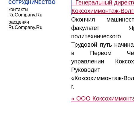
СОТРУДНИЧЕСТВО
контакты
RuCompany.Ru
Окончил машиностр
расценки
факультет Ярос
RuCompany.Ru
политехнического 
Трудовой путь начин
в Первом Чере
управлении Коксох
Руководи
«Коксохиммонтаж-Во
г.
« ООО Коксохиммонт