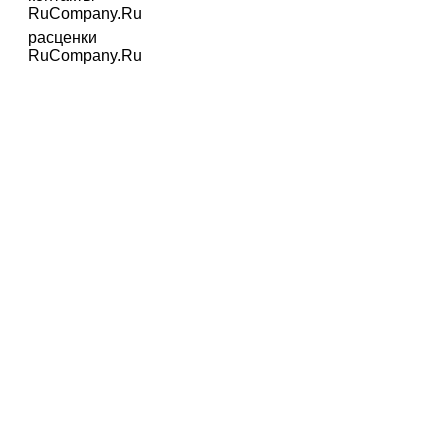
RuCompany.Ru
расценки
RuCompany.Ru