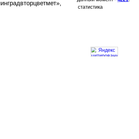
инградвторцветмет»,
статистика