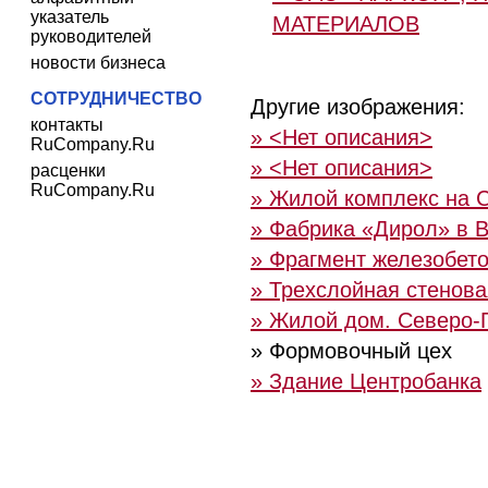
указатель
МАТЕРИАЛОВ
руководителей
новости бизнеса
СОТРУДНИЧЕСТВО
Другие изображения:
контакты
» <Нет описания>
RuCompany.Ru
» <Нет описания>
расценки
RuCompany.Ru
» Жилой комплекс на 
» Фабрика «Дирол» в 
» Фрагмент железобето
» Трехслойная стенова
» Жилой дом. Северо-П
» Формовочный цех
» Здание Центробанка