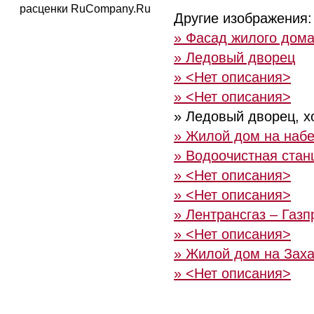
расценки RuCompany.Ru
Другие изображения:
» Фасад жилого дома
» Ледовый дворец
» <Нет описания>
» <Нет описания>
» Ледовый дворец, хо
» Жилой дом на наб
» Водоочистная стан
» <Нет описания>
» <Нет описания>
» Лентрансгаз – Газ
» <Нет описания>
» Жилой дом на Заха
» <Нет описания>