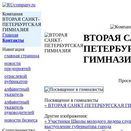
Компания
ВТОРАЯ САНКТ-
ПЕТЕРБУРГСКАЯ
ГИМНАЗИЯ
Главная
ВТОРАЯ С
Контакты
ПЕТЕРБУ
Навигация
главная страница
ГИМНАЗ
новости
предприятий
отраслевой
Просм
рубрикатор
алфавитный
указатель
Посвящение в гимназисты
алфавитный
« ВТОРАЯ САНКТ-ПЕТЕРБУРГСКАЯ 
указатель
руководителей
Другие изображения:
новости бизнеса
» Участники Школы молодого лидера слу
выступление губернатора города
Сотрудничество