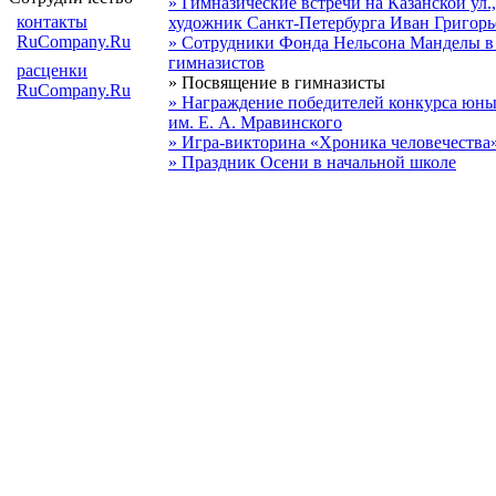
» Гимназические встречи на Казанской ул.,
контакты
художник Санкт-Петербурга Иван Григорь
RuCompany.Ru
» Сотрудники Фонда Нельсона Манделы в 
гимназистов
расценки
» Посвящение в гимназисты
RuCompany.Ru
» Награждение победителей конкурса юн
им. Е. А. Мравинского
» Игра-викторина «Хроника человечества
» Праздник Осени в начальной школе