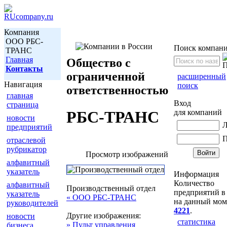
Компания
ООО РБС-
Поиск компан
ТРАНС
Главная
Общество с
Контакты
ограниченной
расширенный
Навигация
поиск
ответственностью
главная
Вход
страница
для компаний
РБС-ТРАНС
новости
Л
предприятий
П
отраслевой
рубрикатор
Просмотр изображений
алфавитный
указатель
Информация
Количество
алфавитный
Производственный отдел
предприятий в 
указатель
« ООО РБС-ТРАНС
на данный мом
руководителей
4221
.
Другие изображения:
новости
статистика
» Пульт управления
бизнеса