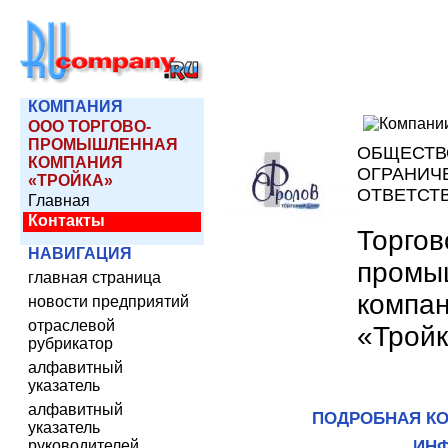
КОМПАНИЯ
ООО ТОРГОВО-
ПРОМЫШЛЕННАЯ
ОБЩЕСТВ
КОМПАНИЯ
ОГРАНИЧ
«ТРОЙКА»
ОТВЕТСТ
Главная
Контакты
Торгов
НАВИГАЦИЯ
промы
главная страница
компа
новости предприятий
отраслевой
«Трой
рубрикатор
алфавитный
указатель
алфавитный
ПОДРОБНАЯ КО
указатель
руководителей
ИН