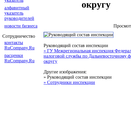
указатель
округу
алфавитный
указатель
руководителей
новости бизнеса
Просмот
Сотрудничество
контакты
Руководящий состав инспекции
RuCompany.Ru
« ГУ Межрегиональная инспекция Федера
расценки
налоговой службы по Дальневосточному ф
RuCompany.Ru
округу
Другие изображения:
» Руководящий состав инспекции
» Сотрудники инспекции