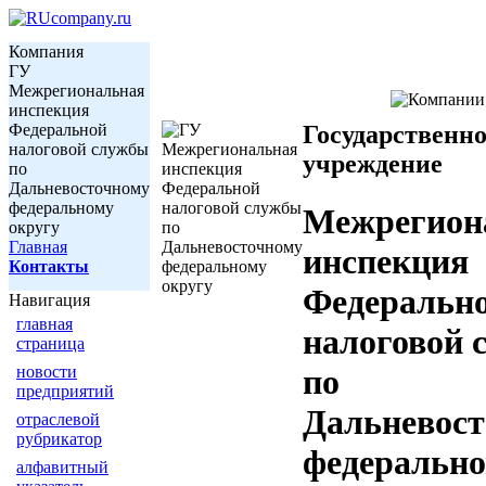
Компания
ГУ
Межрегиональная
инспекция
Федеральной
Государственно
налоговой службы
учреждение
по
Дальневосточному
федеральному
Межрегион
округу
Главная
инспекция
Контакты
Федеральн
Навигация
главная
налоговой 
страница
новости
по
предприятий
Дальневос
отраслевой
рубрикатор
федеральн
алфавитный