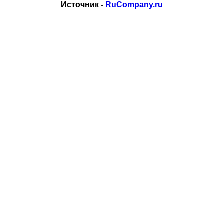
Источник -
RuCompany.ru