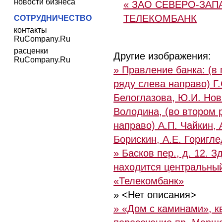
новости бизнеса
« ЗАО СЕВЕРО-ЗА
ТЕЛЕКОМБАНК
СОТРУДНИЧЕСТВО
контакты
RuCompany.Ru
расценки
Другие изображения:
RuCompany.Ru
» Правление банка: (в
ряду слева направо) Г.
Белоглазова, Ю.И. Нов
Володина, (во втором 
направо) А.П. Чайкин, 
Борискин, А.Е. Горигл
» Басков пер., д. 12. З
находится центральны
«Телекомбанк»
» <Нет описания>
» «Дом с каминами», к