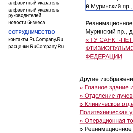
алфавитный указатель
алфавитный указатель
руководителей
новости бизнеса
Реанимационное о
Муринский пр., д
СОТРУДНИЧЕСТВО
« ГУ САНКТ-П
контакты RuCompany.Ru
расценки RuCompany.Ru
ФТИЗИОПУЛЬМО
ФЕДЕРАЦИИ
Другие изображени
» Главное здание и
» Отделение лучево
» Клиническое отд
Политехническая ул
» Операционная тор
» Реанимационное о