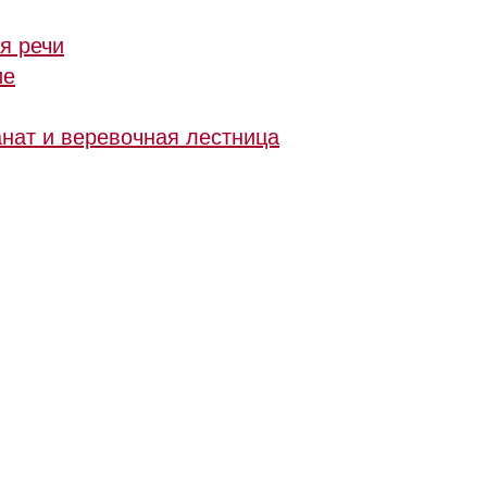
ия речи
ие
анат и веревочная лестница