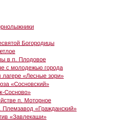
орнолыжники
есвятой Богородицы
ветлое
лы в п. Плодовое
ече с молодежью города
м лагере «Лесные зори»
хоза «Сосновский»
к-Сосново»
йстве п. Моторное
. Племзавод «Гражданский»
тив «Завлекаши»