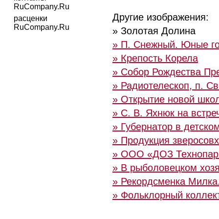
RuCompany.Ru
Другие изображения:
расценки
RuCompany.Ru
» Золотая Долина
» П. Снежный. Юные г
» Крепость Корела
» Собор Рождества Пр
» Радиотелескоп, п. С
» Открытие новой шко
» С. В. Яхнюк на встр
» Губернатор в детско
» Продукция зверосов
» ООО «ДОЗ Технопар
» В рыболовецком хозя
» Рекордсменка Милка
» Фольклорный коллек