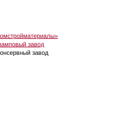
ромстройматериалы»
ламповый завод
консервный завод