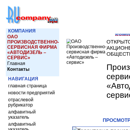
КОМПАНИЯ
ОАО
ОТКРЫТ
ПРОИЗВОДСТВЕННО-
СЕРВИСНАЯ ФИРМА
АКЦИОН
«АВТОДИЗЕЛЬ –
ОБЩЕСТ
CЕРВИС»
Главная
Произ
Контакты
серви
НАВИГАЦИЯ
«Авто
главная страница
новости предприятий
cерви
отраслевой
рубрикатор
алфавитный
указатель
ПРОСМОТР
алфавитный
указатель